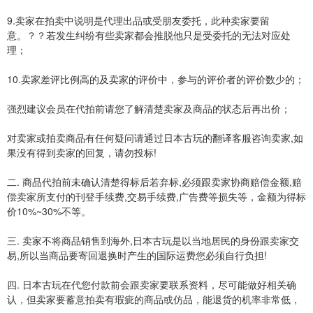
9.卖家在拍卖中说明是代理出品或受朋友委托，此种卖家要留
意。？？若发生纠纷有些卖家都会推脱他只是受委托的无法对应处
理；
10.卖家差评比例高的及卖家的评价中，参与的评价者的评价数少的；
强烈建议会员在代拍前请您了解清楚卖家及商品的状态后再出价；
对卖家或拍卖商品有任何疑问请通过日本古玩的翻译客服咨询卖家,如
果没有得到卖家的回复，请勿投标!
二. 商品代拍前未确认清楚得标后若弃标,必须跟卖家协商赔偿金额,赔
偿卖家所支付的刊登手续费,交易手续费,广告费等损失等，金额为得标
价10%~30%不等。
三. 卖家不将商品销售到海外,日本古玩是以当地居民的身份跟卖家交
易,所以当商品要寄回退换时产生的国际运费您必须自行负担!
四. 日本古玩在代您付款前会跟卖家要联系资料，尽可能做好相关确
认，但卖家要蓄意拍卖有瑕疵的商品或仿品，能退货的机率非常低，