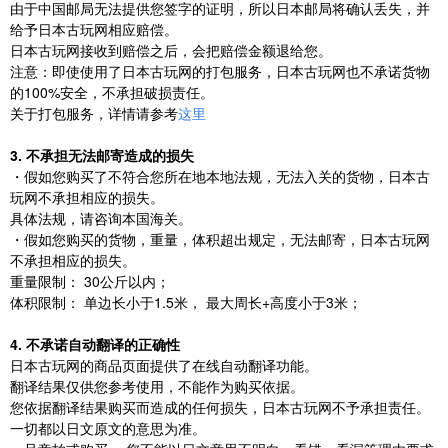
由于中国邮局无法提供您签字的证明，所以日本邮局将确认丢失，并
给予日本古玩网相应赔偿。
日本古玩网接收到赔偿之后，会把赔偿金额退给您。
注意：即使使用了日本古玩网的打包服务，日本古玩网也不承诺货物
的100%安全，不承担破损责任。
关于打包服务，详情请参考
这里
3. 不承担无法邮寄造成的损失
・假如您购买了不符合您所在地本地法规，无法入关的货物，日本古
玩网不承担相应的损失。
具体法规，请咨询本国海关。
・假如您购买的货物，重量，体积超出规定，无法邮寄，日本古玩网
不承担相应的损失。
重量限制： 30公斤以内；
体积限制： 单边长小于1.5米， 最大周长+高度小于3米；
4. 不承诺自动翻译的正确性
日本古玩网的商品页面提供了在线自动翻译功能。
翻译结果仅供您参考使用，不能作为购买依据。
您依据翻译结果购买而造成的任何损失，日本古玩网不予承担责任。
一切都以日文原文的意思为准。