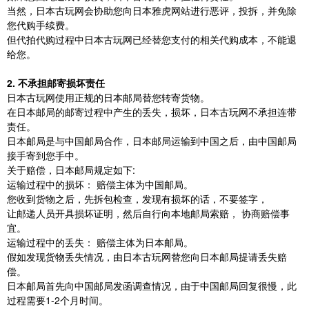
当然，日本古玩网会协助您向日本雅虎网站进行恶评，投拆，并免除
您代购手续费。
但代拍代购过程中日本古玩网已经替您支付的相关代购成本，不能退
给您。
2. 不承担邮寄损坏责任
日本古玩网使用正规的日本邮局替您转寄货物。
在日本邮局的邮寄过程中产生的丢失，损坏，日本古玩网不承担连带
责任。
日本邮局是与中国邮局合作，日本邮局运输到中国之后，由中国邮局
接手寄到您手中。
关于赔偿，日本邮局规定如下:
运输过程中的损坏： 赔偿主体为中国邮局。
您收到货物之后，先拆包检查，发现有损坏的话，不要签字，
让邮递人员开具损坏证明，然后自行向本地邮局索赔， 协商赔偿事
宜。
运输过程中的丢失： 赔偿主体为日本邮局。
假如发现货物丢失情况，由日本古玩网替您向日本邮局提请丢失赔
偿。
日本邮局首先向中国邮局发函调查情况，由于中国邮局回复很慢，此
过程需要1-2个月时间。