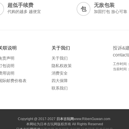
超低手续费
无敌包装
包
代购的越多 越便宜
加固打包 放心可靠
关联说明
关于我们
投诉&
contac
免责声明
关于我们
工作时间：0
打包说明
隐私权政策
当前时间：20
费用说明
消费安全
国际邮费价格表
四大保障
联系我们
Copyright @ 2017-2027
日本古玩网
www.RibenGuwan.com
本网站为日本古玩网版权所有
All Rights Reserved