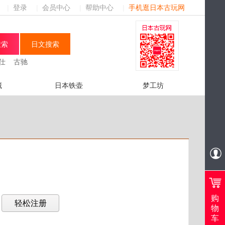
|
登录
|
会员中心
|
帮助中心
|
手机逛日本古玩网
仕
古驰
藏
日本铁壶
梦工坊
购
？
物
车