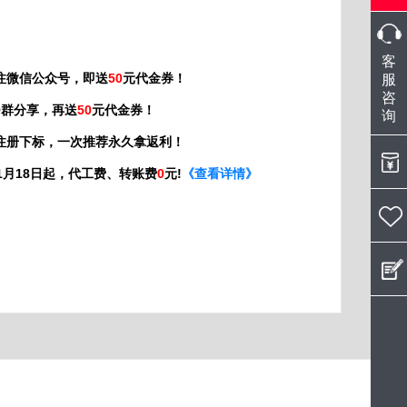
微
客
信
注微信公众号，即送
50
元代金券！
服
咨
在
Q群分享，再送
50
元代金券！
询
线
注册下标，一次推荐永久拿返利！
扫
年01月18日起，代工费、转账费
0
元!
《查看详情》
客
服：