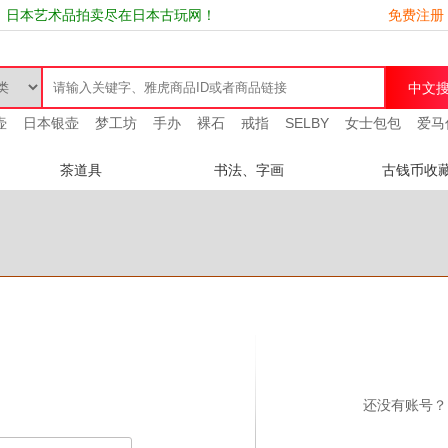
、日本艺术品拍卖尽在日本古玩网！
免费注册
壶
日本银壶
梦工坊
手办
裸石
戒指
SELBY
女士包包
爱马
茶道具
书法、字画
古钱币收
还没有账号