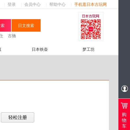
|
登录
|
会员中心
|
帮助中心
|
手机逛日本古玩网
仕
古驰
藏
日本铁壶
梦工坊
购
？
物
车