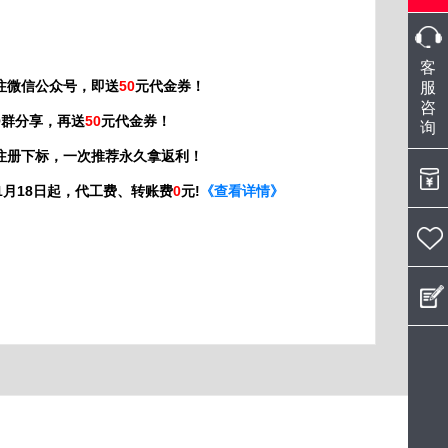
微
客
信
注微信公众号，即送
50
元代金券！
服
咨
在
Q群分享，再送
50
元代金券！
询
线
注册下标，一次推荐永久拿返利！
扫
年01月18日起，代工费、转账费
0
元!
《查看详情》
客
服：