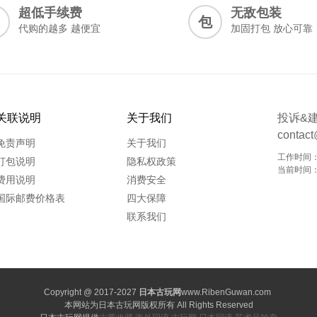
超低手续费
无敌包装
包
代购的越多 越便宜
加固打包 放心可靠
关联说明
关于我们
投诉&
contac
免责声明
关于我们
工作时间：0
打包说明
隐私权政策
当前时间：20
费用说明
消费安全
国际邮费价格表
四大保障
联系我们
Copyright @ 2017-2027
日本古玩网
www.RibenGuwan.com
本网站为日本古玩网版权所有
All Rights Reserved