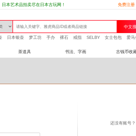
、日本艺术品拍卖尽在日本古玩网！
免费注册
壶
日本银壶
梦工坊
手办
裸石
戒指
SELBY
女士包包
爱马
茶道具
书法、字画
古钱币收
还没有账号